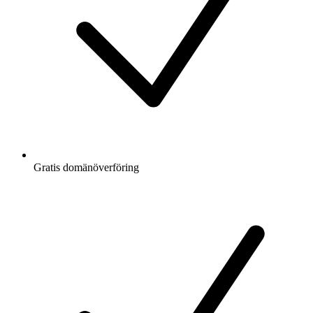
Gratis
domänöverföring