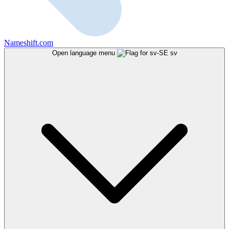
Nameshift.com
Open language menu
sv