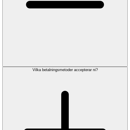
Vilka betalningsmetoder accepterar ni?