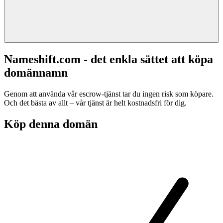
Nameshift.com - det enkla sättet att köpa
domännamn
Genom att använda vår escrow-tjänst tar du ingen risk som köpare.
Och det bästa av allt – vår tjänst är helt kostnadsfri för dig.
Köp denna domän