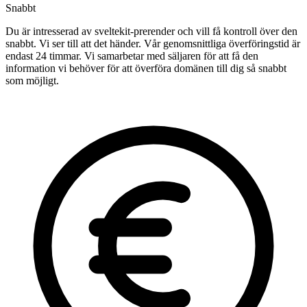
Snabbt
Du är intresserad av sveltekit-prerender och vill få kontroll över den
snabbt. Vi ser till att det händer. Vår genomsnittliga överföringstid är
endast 24 timmar. Vi samarbetar med säljaren för att få den
information vi behöver för att överföra domänen till dig så snabbt
som möjligt.